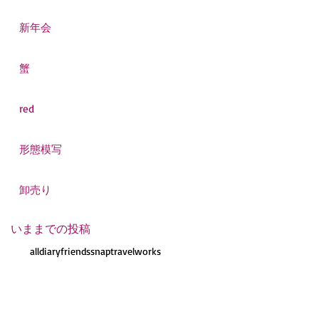
新年会
蟹
red
形態模写
卸売り
いままでの投稿
all
diary
friends
snap
travel
works