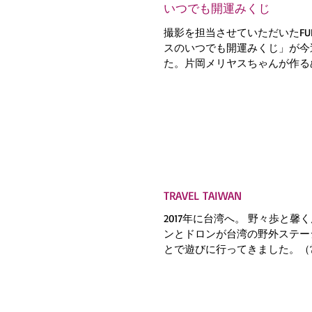
いつでも開運みくじ
撮影を担当させていただいたFUD
スのいつでも開運みくじ」が今
た。片岡メリヤスちゃんが作る
の運勢を教えてくれます。デザ
ん。るいちゃんかわいくしてく
何はともあれ、実際にひいてみるべ
TRAVEL TAIWAN
2017年に台湾へ。 野々歩と馨
ンとドロンが台湾の野外ステー
とで遊びに行ってきました。（
を探しているので、友達が遠く
ったらすぐ行く） この日は真
で汗がしたたり落ちる炎天下の中登