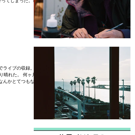
行ってしまった。1週
ろうな。 そこに出
木下ようすけくん
顔絵」を...
所でライブの収録。こ
り晴れた。 何ヶ月ぶ
たちなんかとてつもない
るの緊張する。 前方