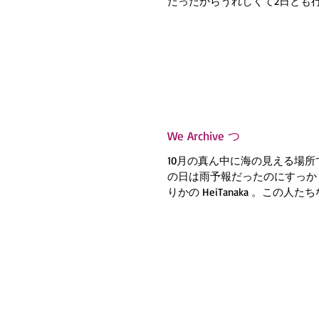
だったからうれしくて2日とも
間やってくれたら1週間行っただ
店していたイラストレーターの
（通称 きのぴー）に「調味料似
We Archive つ
10月の真ん中に海の見える場
の日は雨予報だったのにすっか
りかの HeiTanaka 。この人
瞬間にボッって燃えるから、撮
確認するあだち麗三郎。...