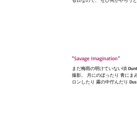
る日なので、 ぜひ何かやろう
スタートさせてみてください。」
をしようか考えた結果、 ずっ
書くことにしました。...
“Savage Imagination”
まだ梅雨の明けていない頃 Dun
撮影。 月にのぼったり 青にま
ロンしたり 霧の中佇んだり Dus
「ふたりはきっと音を作ってる
なー」 というコンビネーション。.