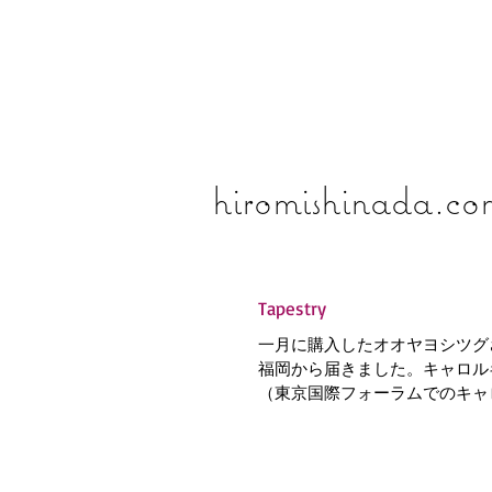
​​​​​​​hiromishinada.c
Tapestry
一月に購入したオオヤヨシツグ
福岡から届きました。キャロル
（東京国際フォーラムでのキャ
ート、姉ちゃんと観に行ったなぁ
な。懐かしい。そして家中探し
い。どこにあるんだろ。）...