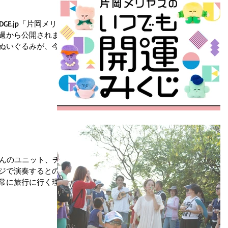
GE.jp「片岡メリヤ
週から公開されまし
ぬいぐるみが、今日
インは大平るいちゃ
れてありがとうー。
し。...
くんのユニット、チリ
ジで演奏するとのこ
常に旅行に行く理由
でなにかやるとかな
夏日。立っているだけ
場。...