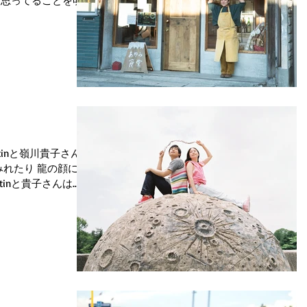
と思ってることを明日
 と言われた。 何
とさぼっていた日記を
tinと嶺川貴子さんの
みれたり 龍の顔にゴ
tinと貴子さんは
時もそうなんだろう
..