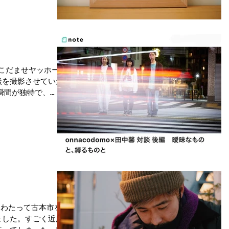
「こだませヤッホー」
対談を撮影させていた
瞬間が独特で、
作品を通して呼応して
の深いところで「イ
にわたって古本市を開
ました。すごく近所