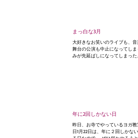
まっ白な3月
大好きなお笑いのライブも、音
舞台の公演も中止になってしま
みが先延ばしになってしまった
台も楽しみにしていたのにな。今回は
メンバーが生演奏する舞台。ラ
ていてどきどきしていたのにな。.
年に2回しかない日
昨日、お寺でやっているヨガ教
日1月22日は、年に２回しかな