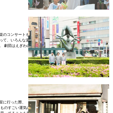
楽のコンサートも、
って、いろんな楽し
。 劇団はえぎわの舞
hei tanakaの
ジオでもCMが流れ
..
室に行った際、 「明
いものすごい運気のあ