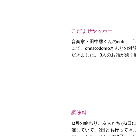
こだませヤッホー
音楽家・田中馨くんのnote、
にて、onnacodomoさんとの
だきました。 3人のお話が湧く
onnacodomoさんと馨くんが
いる理由がよくわかったし、海
エーイ！」とハイタッチし...
調味料
12月の終わり、友人たちが2日
催していて、2日とも行ってき