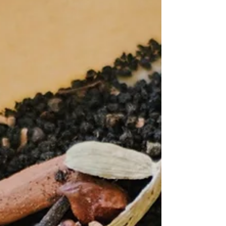
丸三日、気づいたら一歩も外に出ていない。 さ
すがの運動不足なので、今日はこの ステキな花
器を観に幡ヶ谷までサイクリングに行く。外は
35℃だけど、行く。 自転車を停めたパドラーズ
コーヒーの前で、偶然友達に出会う。近くのお
菓子やさんで働く彼女はお昼休みの最中で...