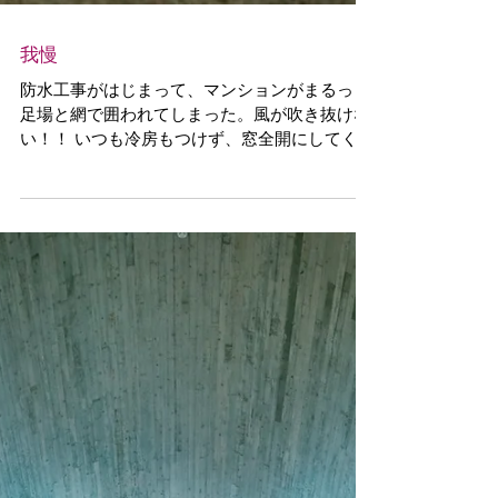
我慢
防水工事がはじまって、マンションがまるっと
足場と網で囲われてしまった。風が吹き抜けな
い！！ いつも冷房もつけず、窓全開にしてくつ
ろいでいるのだけれど、そうもいかない1ヶ月の
到来。最近の日差しにやられっぱなしだった植
物が木陰を獲得して（風を奪われた私と反比例
して）いきいきして...