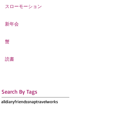
スローモーション
新年会
蟹
読書
Search By Tags
all
diary
friends
snap
travel
works