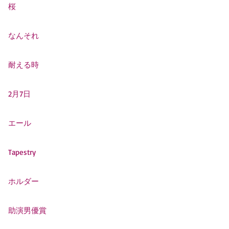
桜
なんそれ
耐える時
2月7日
エール
Tapestry
ホルダー
助演男優賞