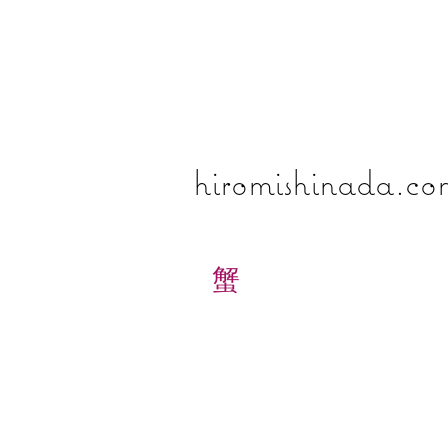
​​​​​​​hiromishinada.c
蟹