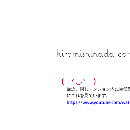
​​​​​​​hiromishinada.c
( ◜◡◝ )
最近、同じマンション内に重低音
にこれを見ています。
https://www.youtube.com/wa