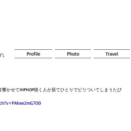
om
Profile
Photo
Travel
響かせてHIPHOP聴く人が居てひとりでピリついてしまうたび
tch?v=PAhee2mG7O0