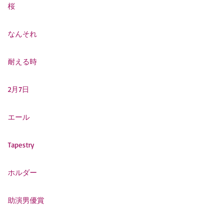
桜
なんそれ
耐える時
2月7日
エール
Tapestry
ホルダー
助演男優賞