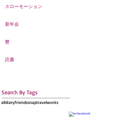
スローモーション
新年会
蟹
読書
Search By Tags
all
diary
friends
snap
travel
works