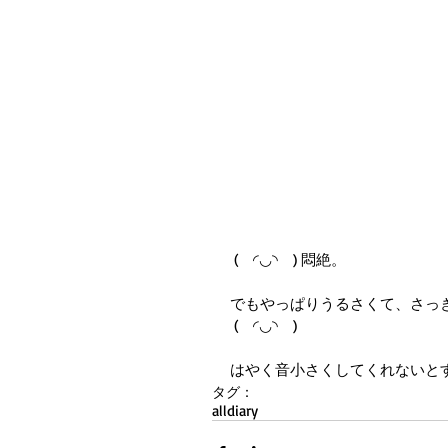
 (　◜◡◝　) 悶絶。
でもやっぱりうるさくて、さっき
 (　◜◡◝　)
はやく音小さくしてくれないと
タグ：
all
diary