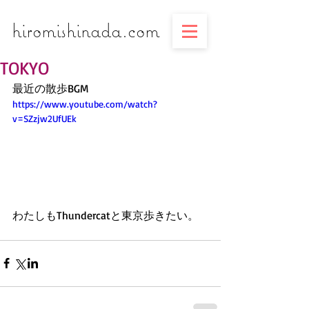
​​​​​​​hiromishinada.com
TOKYO
最近の散歩BGM
https://www.youtube.com/watch?
v=SZzjw2UfUEk
わたしもThundercatと東京歩きたい。