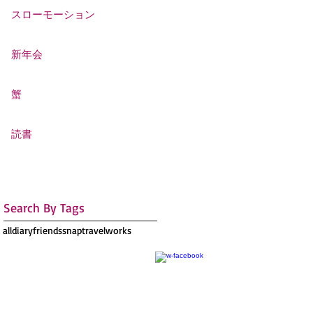
スローモーション
新年会
蟹
読書
Search By Tags
all
diary
friends
snap
travel
works