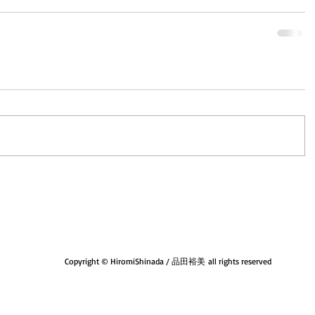
Copyright © HiromiShinada / 品田裕美 all rights reserved