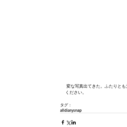
 変な写真出てきた。ふたりとも元気かな。何がそんなにおもしろかったのか思い出したら連絡
ください。
タグ：
all
diary
snap