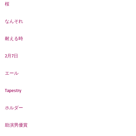
桜
なんそれ
耐える時
2月7日
エール
Tapestry
ホルダー
助演男優賞