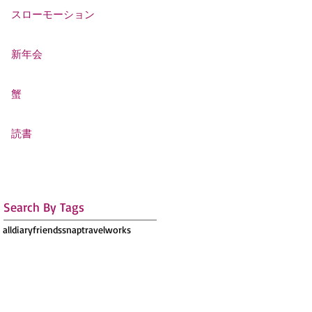
スローモーション
新年会
蟹
読書
Search By Tags
all
diary
friends
snap
travel
works