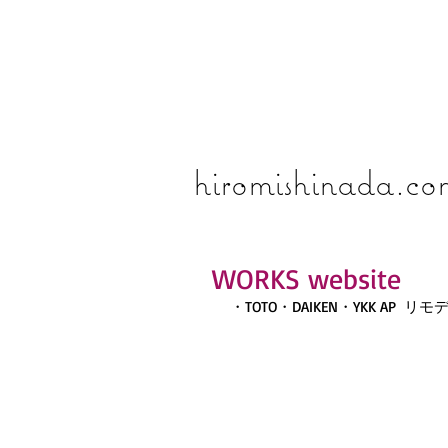
​​​​​​​hiromishinada.c
WORKS website
・TOTO・DAIKEN・YKK AP