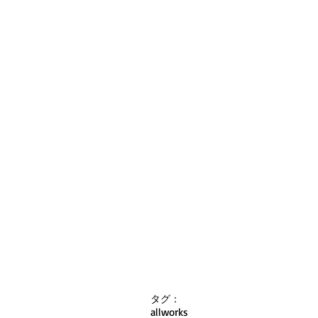
タグ：
all
works