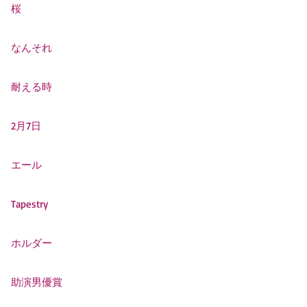
桜
なんそれ
耐える時
2月7日
エール
Tapestry
ホルダー
助演男優賞