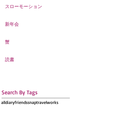
スローモーション
新年会
蟹
読書
Search By Tags
all
diary
friends
snap
travel
works