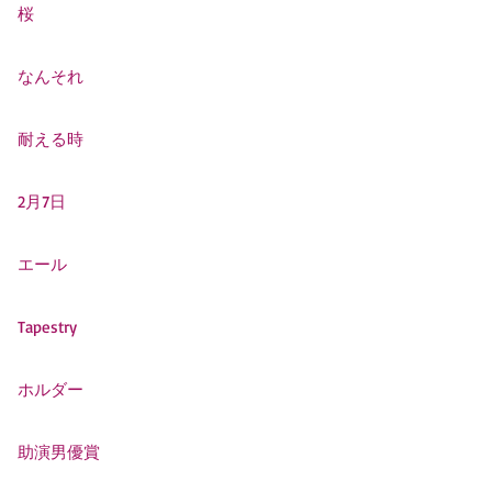
桜
なんそれ
耐える時
2月7日
エール
Tapestry
ホルダー
助演男優賞