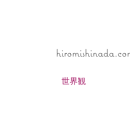
​​​​​​​hiromishinada.c
世界観