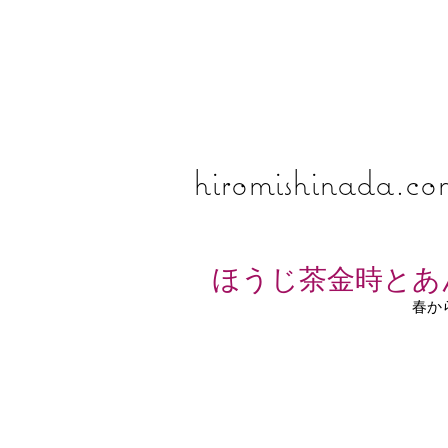
​​​​​​​hiromishinada.c
ほうじ茶金時とあ
春か