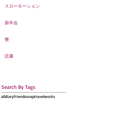
スローモーション
新年会
蟹
読書
Search By Tags
all
diary
friends
snap
travel
works