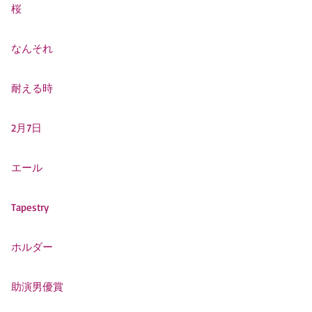
桜
なんそれ
耐える時
2月7日
エール
Tapestry
ホルダー
助演男優賞