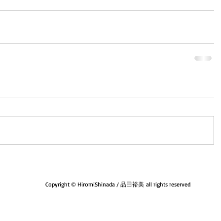
Copyright © HiromiShinada / 品田裕美 all rights reserved