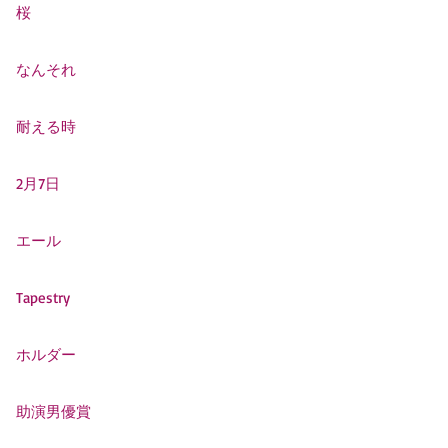
桜
なんそれ
耐える時
2月7日
エール
Tapestry
ホルダー
助演男優賞