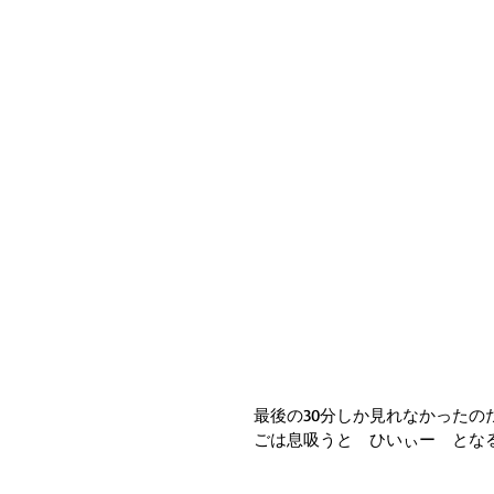
最後の30分しか見れなかった
ごは息吸うと　ひいぃー　とな