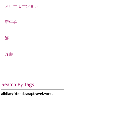
スローモーション
新年会
蟹
読書
Search By Tags
all
diary
friends
snap
travel
works