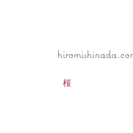
​​​​​​​hiromishinada.c
桜