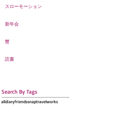
スローモーション
新年会
蟹
読書
Search By Tags
all
diary
friends
snap
travel
works