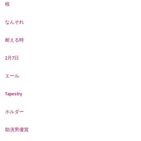
桜
なんそれ
耐える時
2月7日
エール
Tapestry
ホルダー
助演男優賞