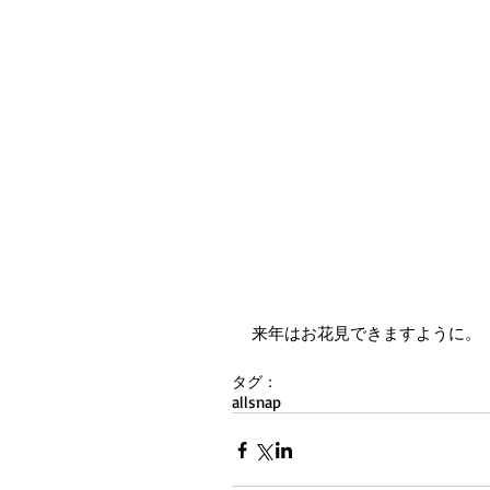
来年はお花見できますように。
タグ：
all
snap