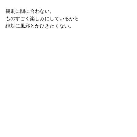
観劇に間に合わない。
ものすごく楽しみにしているから
絶対に風邪とかひきたくない。
高校生の時、お昼休みにごはん食べる
のも忘れて、「ねじまき鳥クロニク
ル」読んでた友達の気持ちが今ならわ
かるよ。
昨日、続きが気になりすぎて夜更かし
して、