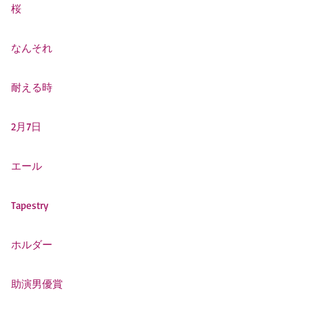
桜
なんそれ
耐える時
2月7日
エール
Tapestry
ホルダー
助演男優賞