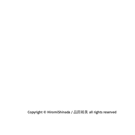
Copyright © HiromiShinada / 品田裕美 all rights reserved