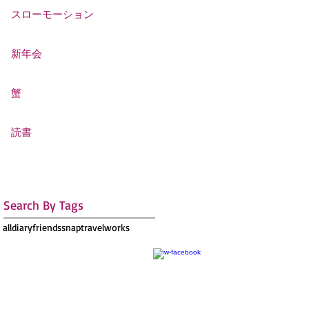
スローモーション
新年会
蟹
読書
Search By Tags
all
diary
friends
snap
travel
works