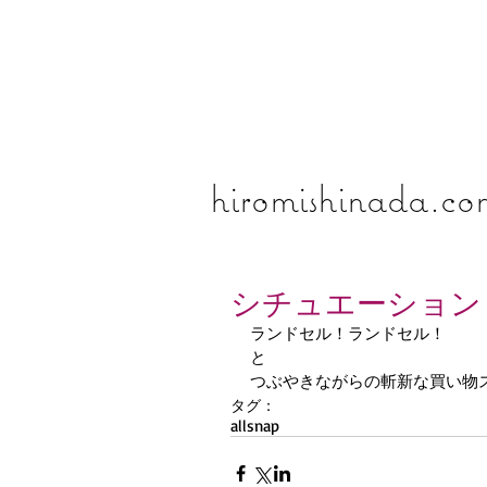
​​​​​​​hiromishinada.c
シチュエーション
ランドセル！ランドセル！ 
と 
つぶやきながらの斬新な買い物
タグ：
all
snap