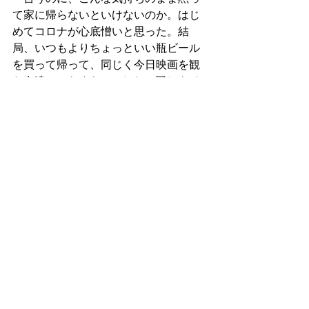
て家に帰らないといけないのか。はじ
めてコロナが心底憎いと思った。結
局、いつもよりちょっといい瓶ビール
を買って帰って、同じく今日映画を観
た友達とひらすらLINEした。同じタイ
ミングで映画館を出た写真の彼らも非
常に満足した様子でした。そのパーカ
ーいいね。♪ブラックレイン　松田優
作〜って歌なんだっけ　と思いながら
お風呂に入る。
タグ：
all
diary